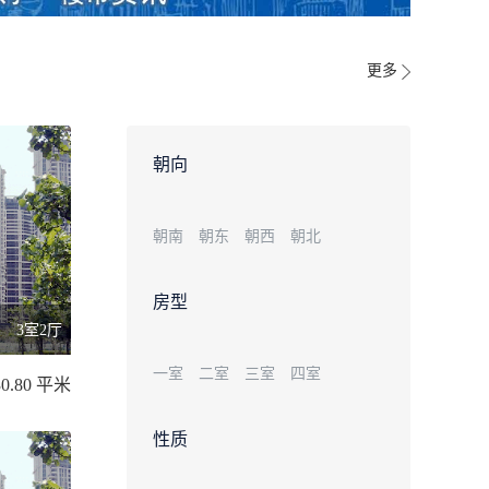
更多
朝向
朝南
朝东
朝西
朝北
房型
3室2厅
一室
二室
三室
四室
30.80 平米
性质