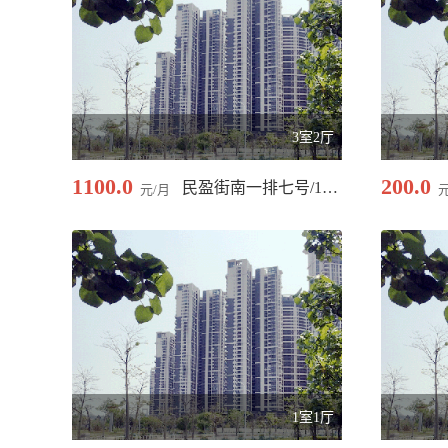
3室2厅
1100.0
200.0
民盈街南一排七号/135.00 平米
元/月
1室1厅