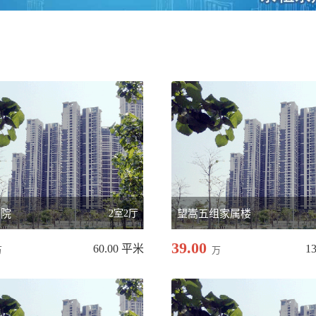
属院
2室2厅
望嵩五组家属楼
39.00
60.00 平米
1
万
万