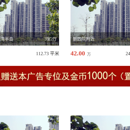
蓝湾半岛
3室2厅
新四院附近
42.00
112.73 平米
2
万