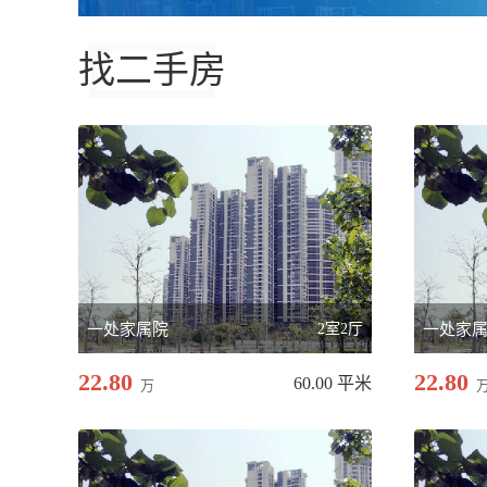
找二手房
一处家属院
2室2厅
一处家
22.80
22.80
60.00 平米
万