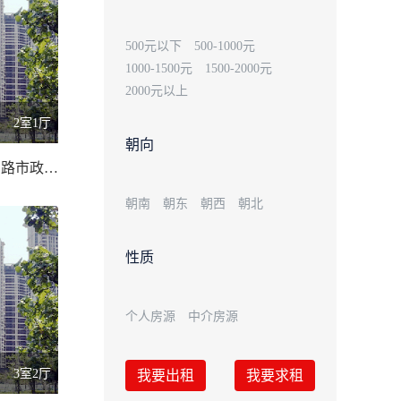
500元以下
500-1000元
1000-1500元
1500-2000元
2000元以上
2室1厅
朝向
市中心丹阳中路市政府/90.00 平米
朝南
朝东
朝西
朝北
性质
个人房源
中介房源
3室2厅
我要出租
我要求租