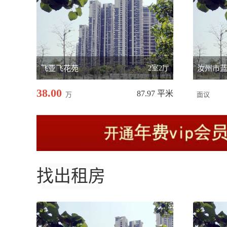
飞亚飞花苑
2室2厅
汝州市
38.00
87.97 平米
万
面议
找出租房