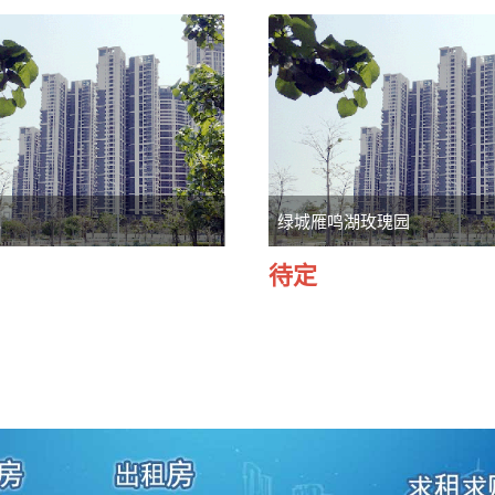
苑
绿城雁鸣湖玫瑰园
待定