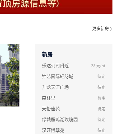
更多新房
新房
乐达公司附近
28
元/㎡
锦艺国际轻纺城
待定
升龙天汇广场
待定
森林里
待定
天怡佳苑
待定
绿城雁鸣湖玫瑰园
待定
汉旺博翠苑
待定