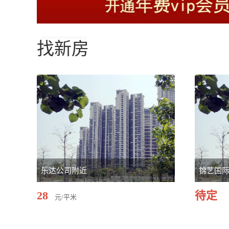
找新房
乐达公司附近
锦艺国
28
待定
元/平米