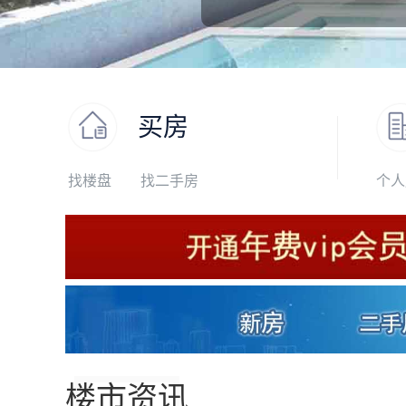
买房
找楼盘
找二手房
个人
楼市资讯