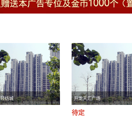
际轻纺城
升龙天汇广场
待定