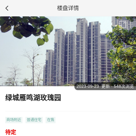
楼盘详情
2023-09-23 更新 · 548次浏览
绿城雁鸣湖玫瑰园
商场附近
普通住宅
在售
待定