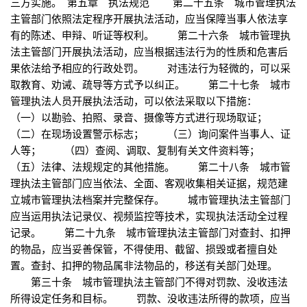
三方实施。 第五章 执法规范 第二十五条 城市管理执法
主管部门依照法定程序开展执法活动，应当保障当事人依法享
有的陈述、申辩、听证等权利。 第二十六条 城市管理执
法主管部门开展执法活动，应当根据违法行为的性质和危害后
果依法给予相应的行政处罚。 对违法行为轻微的，可以采
取教育、劝诫、疏导等方式予以纠正。 第二十七条 城市
管理执法人员开展执法活动，可以依法采取以下措施：
（一）以勘验、拍照、录音、摄像等方式进行现场取证；
（二）在现场设置警示标志； （三）询问案件当事人、证
人等； （四）查阅、调取、复制有关文件资料等；
（五）法律、法规规定的其他措施。 第二十八条 城市管
理执法主管部门应当依法、全面、客观收集相关证据，规范建
立城市管理执法档案并完整保存。 城市管理执法主管部门
应当运用执法记录仪、视频监控等技术，实现执法活动全过程
记录。 第二十九条 城市管理执法主管部门对查封、扣押
的物品，应当妥善保管，不得使用、截留、损毁或者擅自处
置。查封、扣押的物品属非法物品的，移送有关部门处理。
第三十条 城市管理执法主管部门不得对罚款、没收违法
所得设定任务和目标。 罚款、没收违法所得的款项，应当