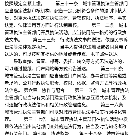
按照规定全额上缴。 第三十一条 城市管理执法主管部门
应当确定法制审核机构，配备一定比例符合条件的法制审核人
员，对重大执法决定在执法主体、管辖权限、执法程序、事实
认定、法律适用等方面进行法制审核。 第三十二条 城市
管理执法主管部门开展执法活动，应当使用统一格式的行政执
法文书。 第三十三条 行政执法文书的送达，依照民事诉
讼法等法律规定执行。 当事人提供送达地址或者同意电子
送达的，可以按照其提供的地址或者传真、电子邮件送达。
采取直接、留置、邮寄、委托、转交等方式无法送达的，
可以通过报纸、门户网站等方式公告送达。 第三十四条
城市管理执法主管部门应当通过门户网站、办事窗口等渠道或
者场所，公开行政执法职责、权限、依据、监督方式等行政执
法信息。 第六章 协作与配合 第三十五条 城市管理执法
主管部门应当与有关部门建立行政执法信息互通共享机制，及
时通报行政执法信息和相关行政管理信息。 第三十六条
城市管理执法主管部门可以对城市管理执法事项实行网格化管
理。 第三十七条 城市管理执法主管部门在执法活动中发
现依法应当由其他部门查处的违法行为，应当及时告知或者移
送有关部门。 第七章 执法监督 第三十八条 城市管理执