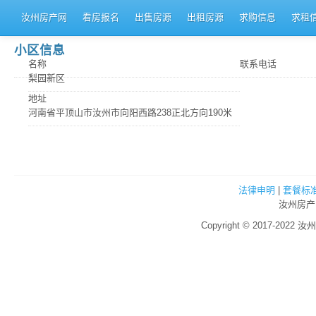
汝州房产网
看房报名
出售房源
出租房源
求购信息
求租
小区信息
名称
联系电话
梨园新区
地址
河南省平顶山市汝州市向阳西路238正北方向190米
法律申明
|
套餐标
汝州房产
Copyright © 2017-2022 汝州房